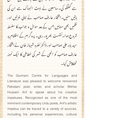
سے گفتگو کی۔سامعین نے بہت انہماک سے ان کی 
باتیں سنیں۔افتخار عارف صاحب نے اپنی غزلیں اور 
نظمیں بھی سنائیں جس کے بعد سوال و جواب کا سلسلہ 
شروع ہوا۔نشست بھرپور رہی۔ پروگرام کے اختتام پر 
سید بابر علی صاحب اور ڈاکٹر نضرہ شہباز خان نےافتخار 
عارف صاحب کو انھی کے شعر کی خطاطی کا ایک نمونہ  
تحفۃًپیش کیا۔
The Gurmani Centre for Languages and 
Literature was pleased to welcome renowned 
Pakistani poet, writer, and scholar Iftikhar 
Hussain Arif to speak about his creative 
impetuses. Recognized as one of the most 
imminent contemporary Urdu poets, Arif's artistic 
impetus can be traced to a variety of sources, 
including his personal experiences, cultural 