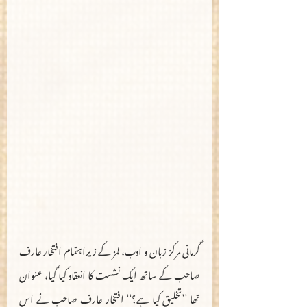
گرمانی مرکز زبان و ادب، لمز کے زیراہتمام افتخار عارف 
صاحب کے ساتھ ایک نشست کا انعقاد کیا گیا، عنوان 
تھا ’’تخلیق کیا ہے؟‘‘ افتخار عارف صاحب نے اس 