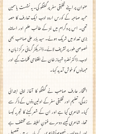
عنوان پر اپنے تخلیقی سفر پر گفتگو کی۔ یہ نشست  یاسمین 
حمید صاحبہ کے کورس اردو ادب ایک تعارف کا حصہ 
تھی۔ اس پروگرام میں لمز کے طالب علم اور اساتذہ  
بڑی تعداد میں شریک ہوئے۔ سید بابر علی صاحب بھی 
خصوصی طور پر تشریف لائے۔ ڈائریکٹر گرمانی مرکز زبان و 
ادب، ڈاکٹر نضرہ شہباز خان نے افتتاحی کلمات کہے اور 
مہمانوں کو خوش آمدید کہا۔
افتخار عارف صاحب نے گفتگو کا آغاز اپنی ابتدائی 
زندگی، تعلیم اور تخلیقی سفر کے اولین دنوں کے ذکر سے  
کیا۔ شاعری کیا ہے اور ان کے شعر کہنے کا تجربہ کیسا 
تھا، شاعری کیسے دوسرے فنونِ لطیفہ سے مختلف ہے 
اور اردوادب خصوصاًشاعری کے بارے میں تفصیل 