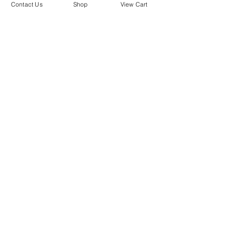
Contact Us
Shop
View Cart
GCLL Facebook 
page
.