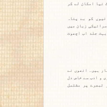
وہ  پچھڑے ہوئے لوگوں کے وکیل ہیں۔ وہ سندھ میں شاعری کا ایک نیا امکان لے کر 
ان کی سندھی شاعری کے واحد مجموعے بھگے ہڈ جیوں ڈکھان آئیوں کو بے پناہ 
مقبولیت حاصل ہوئی ہے۔رفعت عباس نے اس سندھی شعری مجموعے کا سرائیکی زبان میں 
ترجمہ کیا ہے۔ خلیل کنبھار کے سندھی کالموں کا اردو ترجمہ بہت جلد اب اچھوت 
نجی سکول میں شعبہ اردو کی کوارڈینیٹر،لکھاری اور تبصرہ نگار ہیں۔ انھوں نے 
مختلف نجی اداروں کے لیے اردو نصاب ترتیب دیا۔ سرائیکی شاعری و ادب سے خاص دل 
چسپی رکھنے کے ساتھ ساتھ سرائیکی ادب پاروں کے تجزیے اور تبصرے پر مشتمل 