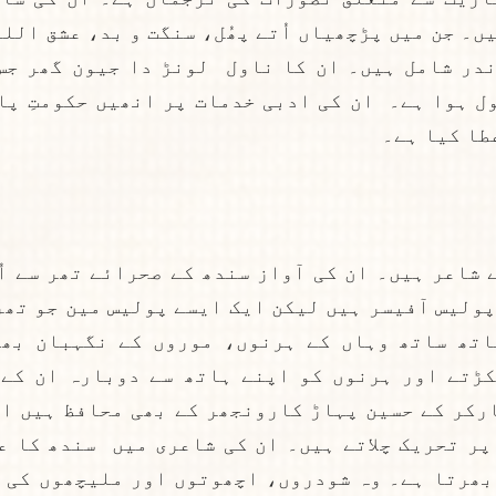
طا کیا ہے۔