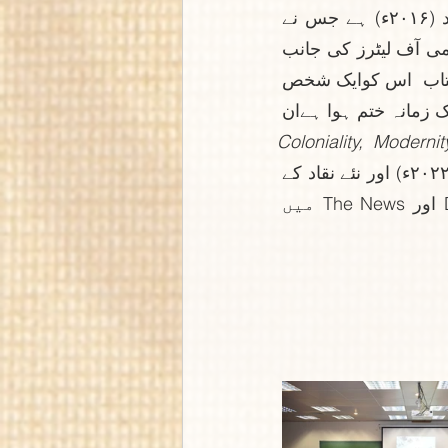
سامنے آئی۔ اسی موضوع پر ان کی دوسری کتاب اردو ادب کی تشکیل جدید (۲۰۱۶ء) ہے جس نے 
کراچی لٹریری فیسٹیول ۲۰۱۷ءمیں بہترین اردو کتاب کا انعام اورپاکستان اکیڈمی آف لیٹرز کی جانب 
سے بابائے اردو مولوی عبدالحق ایوارڈ برائے اردو نثر۲۰۱۶ءحاصل کیا۔  ان کی کتاب  اس کوایک شخص 
سمجھنا تو مناسب ہی نہیں(۲۰۱۷ء) کو یو۔ بی۔ایل ادبی ایوارڈ ۲۰۱۹ ء  ملا۔ایک زمانہ ختم ہوا ہےان 
Coloniality, Moderni
(۲۰۲۰ء)، جدیدیت اور نوآبادیات (۲۰۲۱ء) ،یہ قصہ کیا ہے معنی کا (۲۰۲۲ء) اور نئے نقاد کے 
نام خطوط (2023ء) ہیں۔ وہ گزشتہ کئی سالوں سے انگریزی  اخبار Dawn اور The News میں 