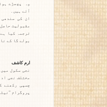
آئے ہیں۔
بولے گا کے نام
ارم کاشف
پروگرام ’’نیٹو