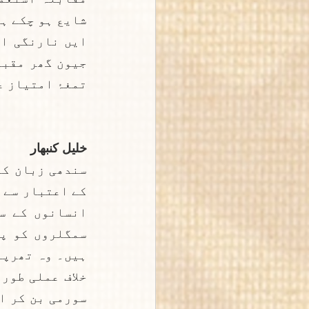
تمغۂ امتیاز ع
خلیل کنبھار