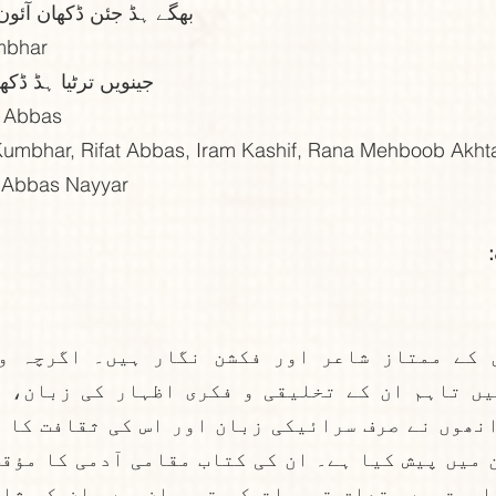
 بھگے ہڈ جئن ڈکھان آئون 
umbhar
 جینویں ترٹیا ہڈ ڈکھے 
t Abbas
 Kumbhar, Rifat Abbas, Iram Kashif, Rana Mehboob Akht
r Abbas Nayyar