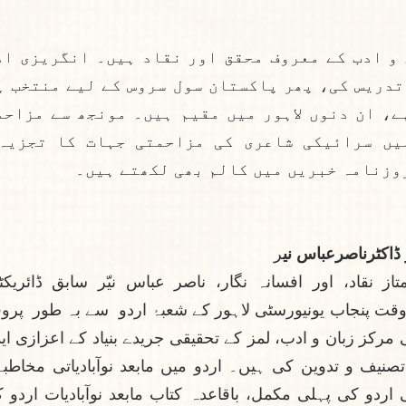
وزنامہ خبریں میں کالم بھی لکھتے ہیں۔
ڈاکٹرناصرعباس نی
ر