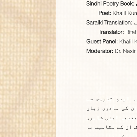
Sindhi Poetry Book:
Poet:
 Khalil K
Saraiki Translation:
Translator:
 Rifa
Guest Panel:
 Khalil
Moderator:
 Dr. Nasi
سرائیکی زبان کے ممتاز شاعر اور فکشن نگار ہیں۔ اگرچہ وہ اردو تدریس سے 
وابستہ رہے ہیں تاہم ان کے تخلیقی و فکری اظہار کی زبان، ان کی مادری زبان 
سرائیکی ہے۔ انھوں نے صرف سرائیکی زبان اور اس کی ثقافت کا مقدمہ اپنی شاعری 
اور اپنے فکشن میں پیش کیا ہے۔ ان کی کتاب مقامی آدمی کا مؤقف ان کے مقامیت بہ 
مقابلہ استعماریت سے متعلق تصورات کی ترجمان ہے۔ ان کی شاعری کے دس مجموعے 