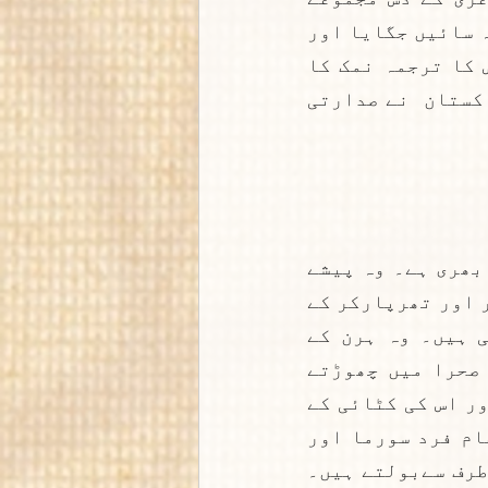
شایع ہو چکے ہیں۔ جن میں پڑچھیاں اُتے پھُل، سنگت و بد، عشق اللہ سائیں جگایا اور 
ایں نارنگی اندر شامل ہیں۔ ان کا ناول  لونڑ دا جیون گھر جس کا ترجمہ نمک کا 
جیون گھر مقبول ہوا ہے۔  ان کی ادبی خدمات پر انھیں حکومتِ پاکستان  نے صدارتی 
سندھی زبان کے شاعر ہیں۔ ان کی آواز سندھ کے صحرائے تھر سے اُبھری ہے۔ وہ پیشے 
کے اعتبار سے پولیس آفیسر ہیں لیکن ایک ایسے پولیس مین جو تھر اور تھرپارکر کے 
انسانوں کے ساتھ ساتھ وہاں کے ہرنوں، موروں کے نگہبان بھی ہیں۔ وہ ہرن کے 
سمگلروں کو پکڑتے اور ہرنوں کو اپنے ہاتھ سے دوبارہ ان کے صحرا میں چھوڑتے 
ہیں۔ وہ تھرپارکر کے حسین پہاڑ کارونجھر کے بھی محافظ ہیں اور اس کی کٹائی کے 
خلاف عملی طور پر تحریک چلاتے ہیں۔ ان کی شاعری میں  سندھ کا عام فرد سورما اور 
سورمی بن کر ابھرتا ہے۔ وہ شودروں، اچھوتوں اور ملیچھوں کی طرف سےبولتے ہیں۔ 