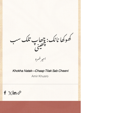
 کھوکھا ناٹک: چھاپ تلک سب 
چھینی
امیر خسرو
Khokha Natak—Chaap Tilak Sab Cheeni
Amir Khusro